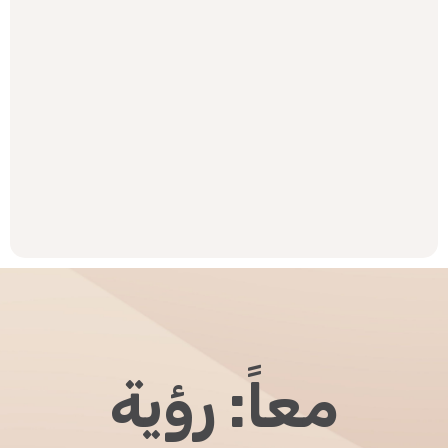
معاً: رؤية