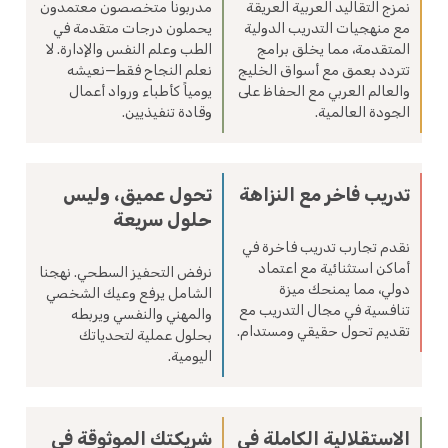
نمزج التقاليد العربية العريقة
مدربونا متخصصون معتمدون
مع منهجيات التدريب الدولية
يحملون درجات متقدمة في
المتقدمة، مما يخلق برامج
الطب وعلم النفس والإدارة. لا
تتردد بعمق مع أسواق الخليج
نعلم النجاح فقط—نعيشه
والعالم العربي مع الحفاظ على
يومياً كأطباء ورواد أعمال
الجودة العالمية.
وقادة تنفيذيين.
تدريب فاخر مع النزاهة
تحول عميق، وليس
حلول سريعة
نقدم تجارب تدريب فاخرة في
أماكن استثنائية مع اعتماد
نرفض التحفيز السطحي. نهجنا
دولي، مما يمنحك ميزة
الشامل يرفع وعيك الشخصي
تنافسية في مجال التدريب مع
والمهني والنفسي ويربطه
تقديم تحول حقيقي ومستدام.
بحلول عملية لتحدياتك
اليومية.
الاستقلالية الكاملة في
شريكتك الموثوقة في