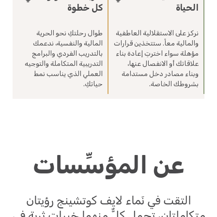
الحياة
كل خطوة
نركز على الاستقلالية العاطفية
طوال رحلتكِ نحو الحرية
والمالية معاً. ستتخذين قرارات
المالية والنفسية، ندعمك
مؤهلة سواء اخترتِ إعادة بناء
بالتدريب الفردي والبرامج
علاقاتك أو الانفصال عنها،
التدريبية المتكاملة والتوجيه
وبناء مصادر دخل مستدامة
العملي الذي يناسب نمط
بشروطك الخاصة.
حياتكِ.
عن المؤسِّسات
التقت في نَماء لايف كوتشينج رؤيتان
متكاملتان، تحمل كلٌّ منهما خبراتٍ ثرية في